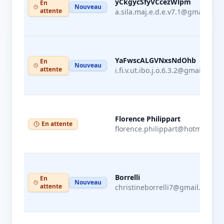
yCkgycSfyVCcezWlpm
En
Nouveau
attente
a.sila.maj.e.d.e.v7.1@gmail.com
YaFwscALGVNxsNdOhb
En
Nouveau
attente
i.fi.v.ut.ibo.j.o.6.3.2@gmail.com
Florence Philippart
En attente
florence.philippart@hotmail.co
Borrelli
En
Nouveau
attente
christineborrelli7@gmail.com