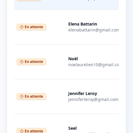
Elena Battarin
En attente
elenabattarin@gmail.com
Noël
En attente
noelaurelien10@gmail.com
Jennifer Leroy
En attente
jenniferleroy@gmail.com
Seel
En attente