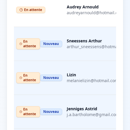
Audrey Arnould
En attente
audreyarnould@hotmail.com
Sneessens Arthur
En
Nouveau
attente
arthur_sneessens@hotmail.com
Lizin
En
Nouveau
attente
melanielizin@hotmail.com
Jenniges Astrid
En
Nouveau
attente
j.a.bartholome@gmail.com